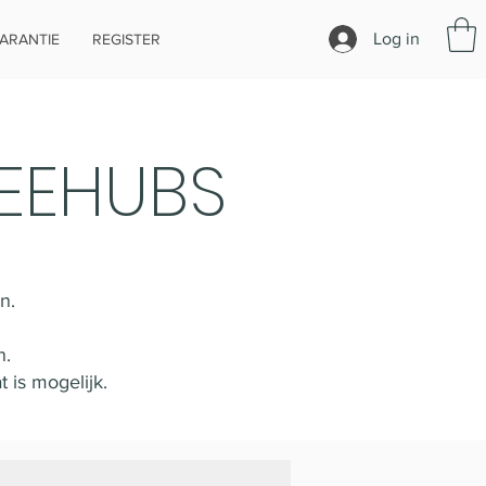
Log in
ARANTIE
REGISTER
EEHUBS
an.
n.
 is mogelijk.