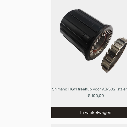
Shimano HG11 freehub voor AB-502, stalen
Snel overzicht
Prijs
€ 100,00
In winkelwagen