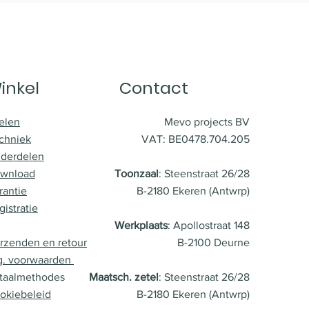
inkel
Contact
elen
Mevo projects BV
chniek
VAT: BE0478.704.205
derdelen
wnload
Toonzaal
: Steenstraat 26/28
rantie
B-2180 Ekeren (Antwrp)
gistratie
Werkplaats
: Apollostraat 148
rzenden en retour
B-2100 Deurne
g. voorwaarden
taalmethodes
Maatsch. zetel
: Steenstraat 26/28
okiebeleid
B-2180 Ekeren (Antwrp)