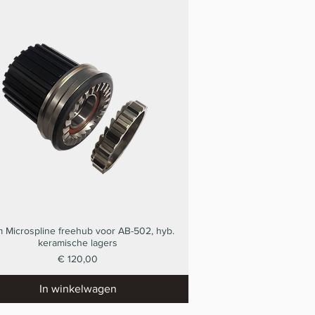
 Microspline freehub voor AB-502, hyb.
Snel overzicht
keramische lagers
Prijs
€ 120,00
In winkelwagen