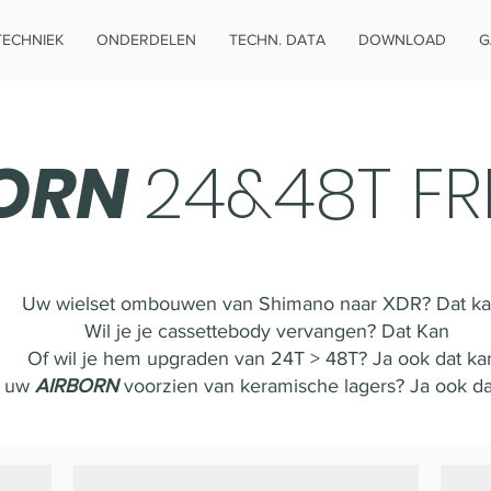
TECHNIEK
ONDERDELEN
TECHN. DATA
DOWNLOAD
G
BORN
24&48T FR
Uw wielset ombouwen van Shimano naar XDR? Dat k
Wil je je cassettebody vervangen? Dat Kan
Of wil je hem upgraden van 24T > 48T? Ja ook dat ka
e uw
AIRBORN
voorzien van keramische lagers? Ja ook dat