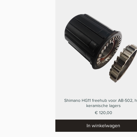
Shimano HG11 freehub voor AB-502, h
Snel overzicht
keramische lagers
Prijs
€ 120,00
In winkelwagen