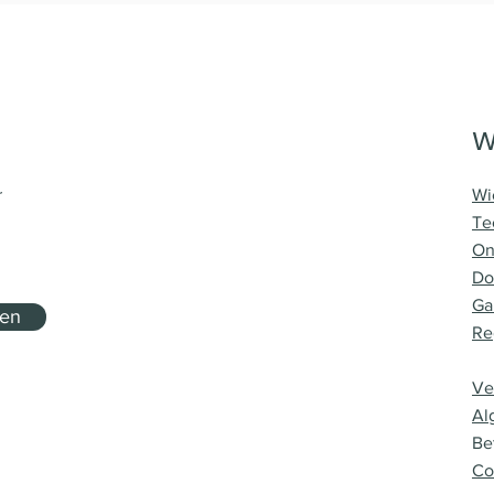
W
r
Wi
Te
On
Do
Ga
nen
Re
Ve
Al
Be
Co