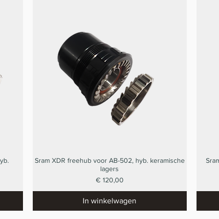
yb.
Sram XDR freehub voor AB-502, hyb. keramische
Sram
Snel overzicht
lagers
Prijs
€ 120,00
In winkelwagen