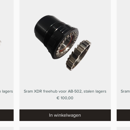
 lagers
Sram XDR freehub voor AB-502, stalen lagers
Sram
Snel overzicht
Prijs
€ 100,00
In winkelwagen