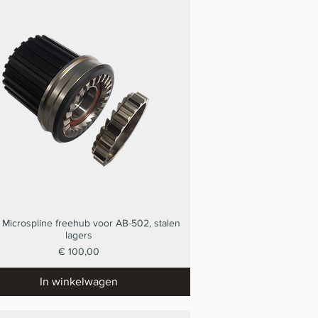
 Microspline freehub voor AB-502, stalen
Snel overzicht
lagers
Prijs
€ 100,00
In winkelwagen