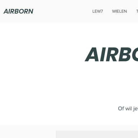
AIRBORN
LEW7
WIELEN
AIR
Of wil j