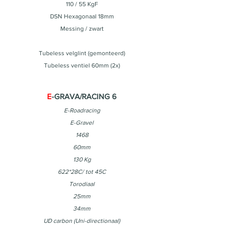
110 / 55 KgF
DSN Hexagonaal 18mm
Messing / zwart
Tubeless velglint (gemonteerd)
Tubeless ventiel 60mm (2x)
E
-GRAVA/RACING 6
E-Roadracing
E-Gravel
1468
60mm
130 Kg
622*28C/ tot 45C
Torodiaal
25mm
34mm
UD carbon (Uni-directionaal)