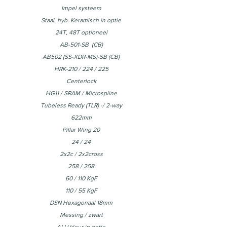
Impel systeem
Staal, hyb. Keramisch in optie
24T, 48T optioneel
AB-501-SB (CB)
AB502 (SS-XDR-MS)-SB (CB)
HRK-210 / 224 / 225
Centerlock
HG11 / SRAM / Microspline
Tubeless Ready (TLR) -/ 2-way
622mm
Pillar Wing 20
24 / 24
2x2c / 2x2cross
258 / 258
60 / 110 KgF
110 / 55 KgF
DSN Hexagonaal 18mm
Messing / zwart