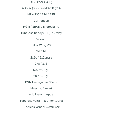
AB-501-SB (CB)
AB502 (SS-XDR-MS) SB (CB)
HRK-210 / 224 / 225
Centerlock
HG11 / SRAM / Microspline
Tubeless Ready (TLR) -/ 2-way
622mm
Pillar Wing 20
24 / 24
2x2c / 2x2cross
278 / 278
60 / 110 KgF
110 / 55 KgF
DSN Hexagonaal 18mm
Messing / zwart
ALU kleur in optie
Tubeless velglint (gemonteerd)
Tubeless ventiel 60mm (2x)