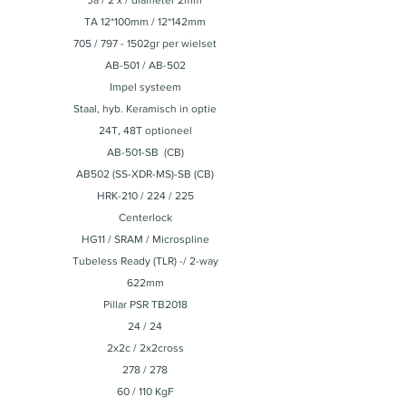
Ja / 2 x / diameter 2mm
TA 12*100mm / 12*142mm
705 / 797 - 1502gr per wielset
AB-501 / AB-502
Impel systeem
Staal, hyb. Keramisch in optie
24T, 48T optioneel
AB-501-SB (CB)
AB502 (SS-XDR-MS)-SB (CB)
HRK-210 / 224 / 225
Centerlock
HG11 / SRAM / Microspline
Tubeless Ready (TLR) -/ 2-way
622mm
Pillar PSR TB2018
24 / 24
2x2c / 2x2cross
278 / 278
60 / 110 KgF