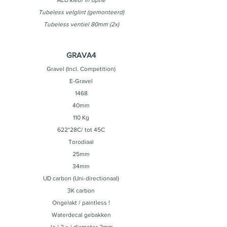
ALU kleur in optie
Tubeless velglint (gemonteerd)
Tubeless ventiel 80mm (2x)
GRAVA4
Gravel (Incl. Competition)
E-Gravel
1468
40mm
110 Kg
622*28C/ tot 45C
Torodiaal
25mm
34mm
UD carbon (Uni-directionaal)
3K carbon
Ongelakt / paintless !
Waterdecal gebakken