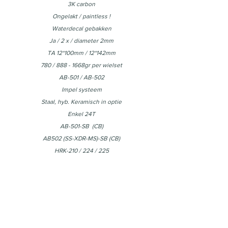
3K carbon
Ongelakt / paintless !
Waterdecal gebakken
Ja / 2 x / diameter 2mm
TA 12*100mm / 12*142mm
780 / 888 - 1668gr per wielset
AB-501 / AB-502
Impel systeem
Staal, hyb. Keramisch in optie
Enkel 24T
AB-501-SB (CB)
AB502 (SS-XDR-MS)-SB (CB)
HRK-210 / 224 / 225
Centerlock
HG11/ SRAM / Microspline
Tubeless Ready (TLR) -/ 2-way
622mm
Pillar PSR TB2018
24 / 24