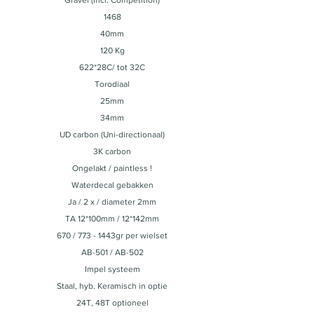
Gravel (Incl. Competition)
1468
40mm
120 Kg
622*28C/ tot 32C
Torodiaal
25mm
34mm
UD carbon (Uni-directionaal)
3K carbon
Ongelakt / paintless !
Waterdecal gebakken
Ja / 2 x / diameter 2mm
TA 12*100mm / 12*142mm
670 / 773 - 1443gr per wielset
AB-501 / AB-502
Impel systeem
Staal, hyb. Keramisch in optie
24T, 48T optioneel