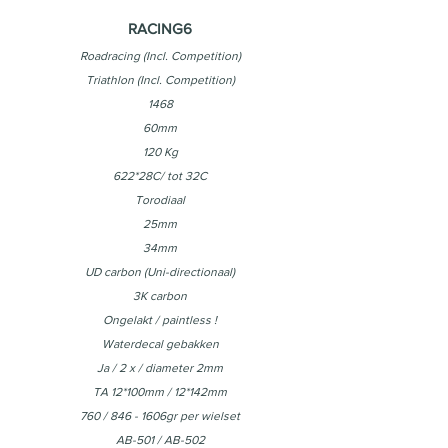
RACING6
Roadracing (Incl. Competition)
Triathlon (Incl. Competition)
1468
60mm
120 Kg
622*28C/ tot 32C
Torodiaal
25mm
34mm
UD carbon (Uni-directionaal)
3K carbon
Ongelakt / paintless !
Waterdecal gebakken
Ja / 2 x / diameter 2mm
TA 12*100mm / 12*142mm
760 / 846 - 1606gr per wielset
AB-501 / AB-502