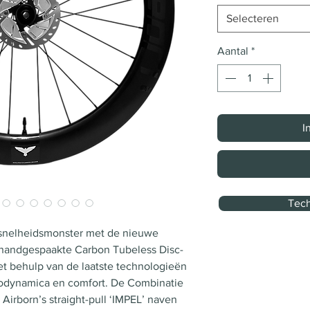
Selecteren
Aantal
*
I
Tech
n snelheidsmonster met de nieuwe
handgespaakte Carbon Tubeless Disc-
et behulp van de laatste technologieën
erodynamica en comfort. De Combinatie
Airborn’s straight-pull ‘IMPEL’ naven