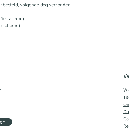
r besteld, volgende dag verzonden
ïnstalleerd)
nstalleerd)
W
r
Wi
Te
On
Do
Ga
nen
Re