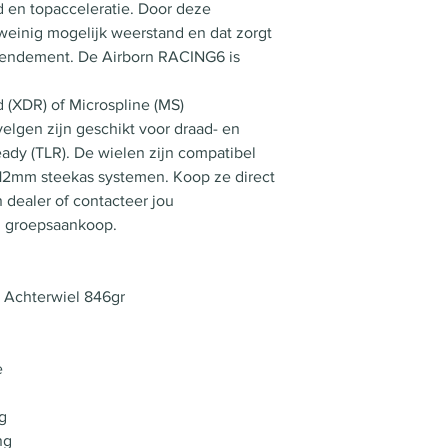
id en topacceleratie. Door deze
 weinig mogelijk weerstand en dat zorgt
rendement. De Airborn RACING6 is
 (XDR) of Microspline (MS)
velgen zijn geschikt voor draad- en
ady (TLR). De wielen zijn compatibel
 12mm steekas systemen. Koop ze direct
n dealer of contacteer jou
n groepsaankoop.
/ Achterwiel 846gr
e
g
ng