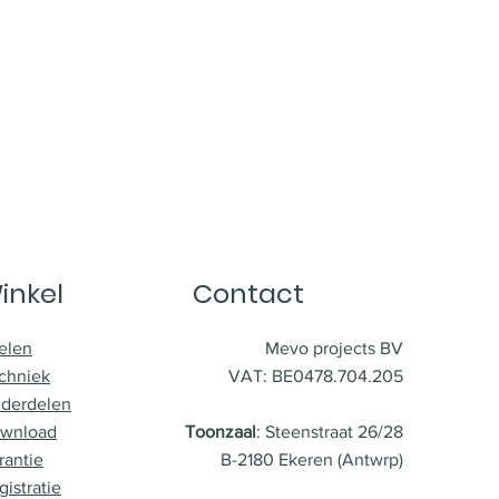
inkel
Contact
elen
Mevo projects BV
chniek
VAT: BE0478.704.205
derdelen
wnload
Toonzaal
: Steenstraat 26/28
rantie
B-2180 Ekeren (Antwrp)
gistratie