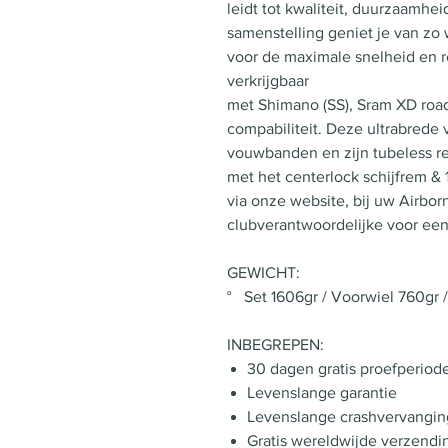
leidt tot kwaliteit, duurzaamhe
samenstelling geniet je van zo
voor de maximale snelheid en 
verkrijgbaar
met Shimano (SS), Sram XD road
compabiliteit. Deze ultrabrede 
vouwbanden en zijn tubeless re
met het centerlock schijfrem &
via onze website, bij uw Airbor
clubverantwoordelijke voor ee
GEWICHT:
° Set 1606gr / Voorwiel 760gr 
INBEGREPEN:
30 dagen gratis proefperiod
Levenslange garantie
Levenslange crashvervangin
Gratis wereldwijde verzendi