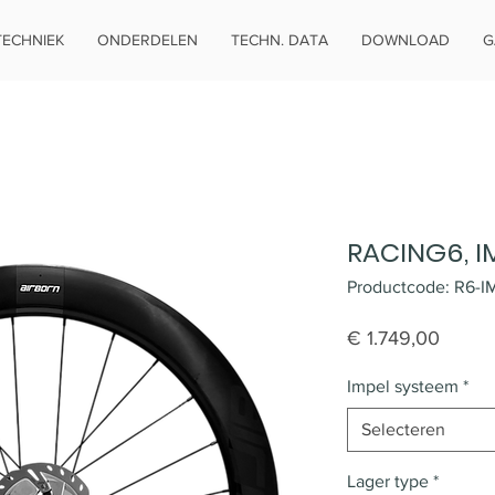
TECHNIEK
ONDERDELEN
TECHN. DATA
DOWNLOAD
G
RACING6, I
Productcode: R6-
Prijs
€ 1.749,00
Impel systeem
*
Selecteren
Lager type
*