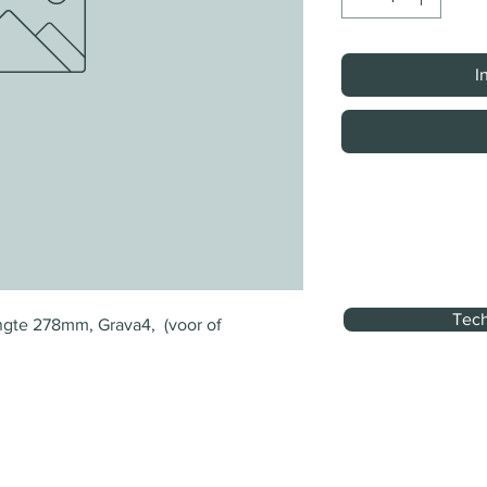
I
Tech
gte 278mm, Grava4,  (voor of 