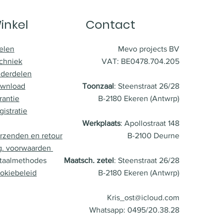
inkel
Contact
elen
Mevo projects BV
chniek
VAT: BE0478.704.205
derdelen
wnload
Toonzaal
: Steenstraat 26/28
rantie
B-2180 Ekeren (Antwrp)
gistratie
Werkplaats
: Apollostraat 148
rzenden en retour
B-2100 Deurne
g. voorwaarden
taalmethodes
Maatsch. zetel
: Steenstraat 26/28
okiebeleid
B-2180 Ekeren (Antwrp)
Kris_ost@icloud.com
Whatsapp: 0495/20.38.28