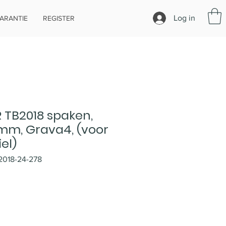
Log in
ARANTIE
REGISTER
R TB2018 spaken,
mm, Grava4, (voor
el)
2018-24-278