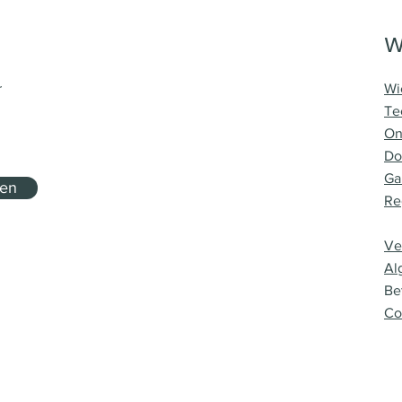
W
r
Wi
Te
On
Do
Ga
nen
Re
Ve
Al
Be
Co