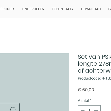
TECHNIEK
ONDERDELEN
TECHN. DATA
DOWNLOAD
G
Set van PS
lengte 278
of achterwi
Productcode: 4-TB
Prijs
€ 60,00
Aantal
*