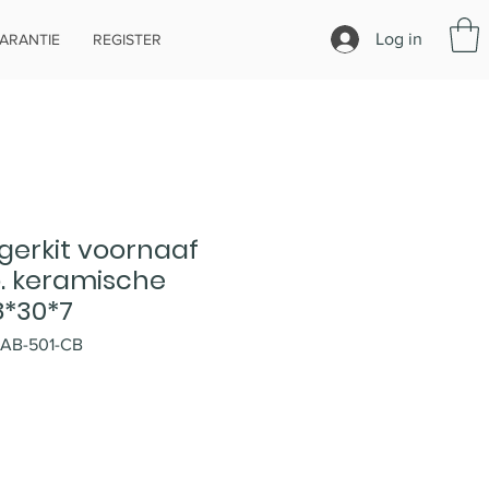
Log in
ARANTIE
REGISTER
gerkit voornaaf
b. keramische
8*30*7
-AB-501-CB