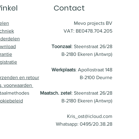
inkel
Contact
elen
Mevo projects BV
chniek
VAT: BE0478.704.205
derdelen
wnload
Toonzaal
: Steenstraat 26/28
rantie
B-2180 Ekeren (Antwrp)
gistratie
Werkplaats
: Apollostraat 148
rzenden en retour
B-2100 Deurne
g. voorwaarden
taalmethodes
Maatsch. zetel
: Steenstraat 26/28
okiebeleid
B-2180 Ekeren (Antwrp)
Kris_ost@icloud.com
Whatsapp: 0495/20.38.28