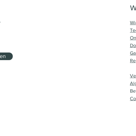
W
r
Wi
Te
On
Do
Ga
nen
Re
Ve
Al
Be
Co